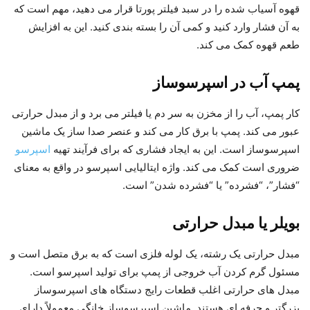
قهوه آسیاب شده را در سبد فیلتر پورتا قرار می دهید، مهم است که
به آن فشار وارد کنید و کمی آن را بسته بندی کنید. این به افزایش
طعم قهوه کمک می کند.
پمپ آب در اسپرسوساز
کار پمپ، آب را از مخزن به سر دم یا فیلتر می برد و از مبدل حرارتی
عبور می کند. پمپ با برق کار می کند و عنصر صدا ساز یک ماشین
اسپرسوساز است. این به ایجاد فشاری که برای فرآیند تهیه
اسپرسو
ضروری است کمک می کند. واژه ایتالیایی اسپرسو در واقع به معنای
“فشار”، “فشرده” یا “فشرده شدن” است.
بویلر یا
مبدل حرارتی
مبدل حرارتی یک رشته، یک لوله فلزی است که به برق متصل است و
مسئول گرم کردن آب خروجی از پمپ برای تولید اسپرسو است.
مبدل های حرارتی اغلب قطعات رایج دستگاه های اسپرسوساز
بزرگتر و حرفه ای هستند. ماشین اسپرسوساز خانگی معمولاً دارای