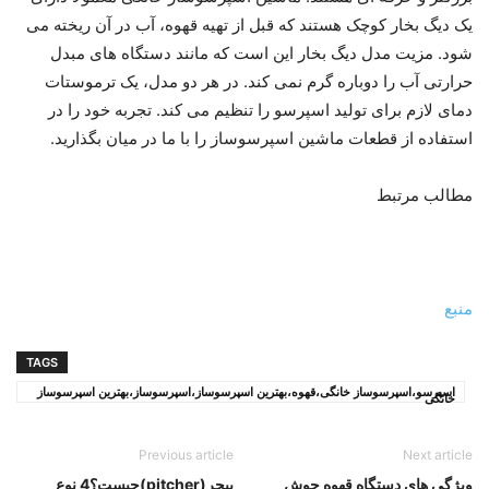
یک دیگ بخار کوچک هستند که قبل از تهیه قهوه، آب در آن ریخته می
شود. مزیت مدل دیگ بخار این است که مانند دستگاه های مبدل
حرارتی آب را دوباره گرم نمی کند. در هر دو مدل، یک ترموستات
دمای لازم برای تولید اسپرسو را تنظیم می کند. تجربه خود را در
استفاده از قطعات ماشین اسپرسوساز را با ما در میان بگذارید.
مطالب مرتبط
منبع
TAGS
اسپرسو،اسپرسوساز خانگی،قهوه،بهترین اسپرسوساز،اسپرسوساز،بهترین اسپرسوساز
خانگی
Previous article
Next article
ویژگی های دستگاه قهوه جوش
پیچر(pitcher)چیست؟4 نوع