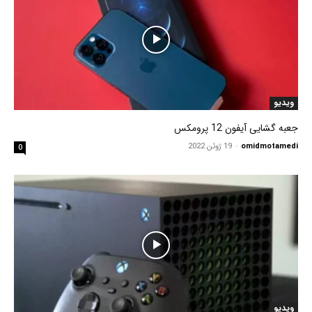
ویدیو
جعبه گشایی آیفون 12 پرومکس
omidmotamedi
-
19 ژوئن 2022
0
ویدیو