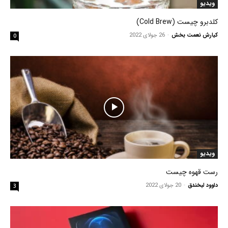
ویدیو
کلدبرو چیست (Cold Brew)
کیارش نعمت بخش
-
26 جولای 2022
0
ویدیو
رست قهوه چیست
داوود لبخندق
-
20 جولای 2022
3