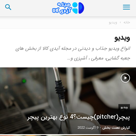
خانه
ویدیو
ویدیو
انواع ویدیو جذاب و دیدنی در مجله آیدی کالا از بخش های
جعبه گشایی، معرفی ، آشپزی و…
ویدیو
پیچر(pitcher)چیست؟4 نوع بهترین پیچر
کیارش نعمت بخش
-
9 آگوست 2022