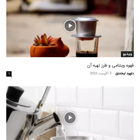
ویدیو
قهوه ویتنامی و طرز تهیه آن
داوود لبخندق
-
3 آگوست 2022
1