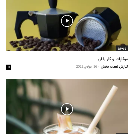
ویدیو
موکاپات و کار با آن
کیارش نعمت بخش
-
26 جولای 2022
0