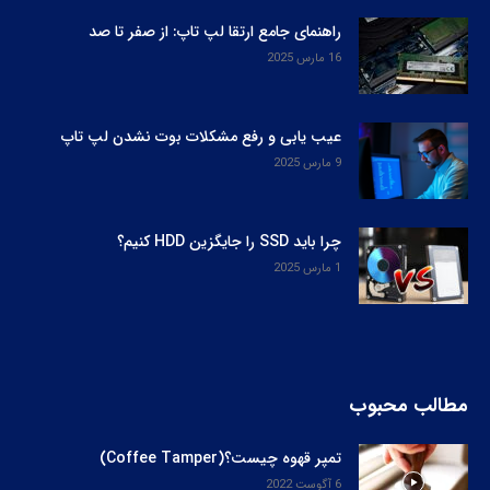
راهنمای جامع ارتقا لپ‌ تاپ: از صفر تا صد
16 مارس 2025
عیب یابی و رفع مشکلات بوت نشدن لپ‌ تاپ
9 مارس 2025
چرا باید SSD را جایگزین HDD کنیم؟
1 مارس 2025
مطالب محبوب
تمپر قهوه چیست؟(Coffee Tamper)
6 آگوست 2022