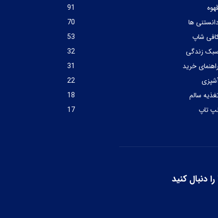
هوه
91
انستنی ها
70
افی شاپ
53
بک زندگی
32
اهنمای خرید
31
شپزی
22
غذیه سالم
18
پ تاپ
17
را دنبال کنید