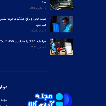
صد
16 مارس 2025
عیب یابی و رفع مشکلات بوت نشدن
لپ‌ تاپ
9 مارس 2025
چرا باید SSD را جایگزین HDD کنیم؟
1 مارس 2025
دربار