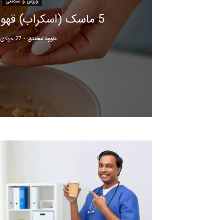
ورزش و سلامتی
5 ماسک (اسکراب) قهوه برای پوست
داوود لبخندق
-
27 جولای 2022