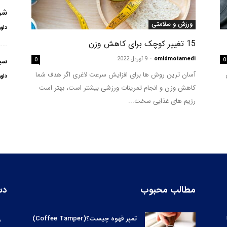
شر
ورزش و سلامتی
داو
15 تغییر کوچک برای کاهش وزن
omidmotamedi
-
9 آوریل 2022
سی
0
0
آسان ترین روش ها برای افزایش سرعت لاغری اگر هدف شما
داو
کاهش وزن و انجام تمرینات ورزشی بیشتر است، بهتر است
رژیم های غذایی سخت...
مطالب محبوب
دس
تمپر قهوه چیست؟(Coffee Tamper)
ه