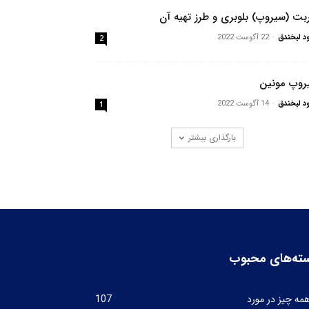
بت (سیروپ) بلوبری و طرز تهیه آن
ود لبخندق
-
22 آگوست 2022
2
روپ مونین
ود لبخندق
-
14 آگوست 2022
1
بارگذاری بیشتر
ته‌های محبوب
مه چیز در مورد
107