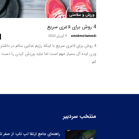
ورزش و سلامتی
4 روش برای لاغری سریع
omidmotamedi
-
9 آوریل 2022
4 روش برای لاغری سریع با اینکه رژیم غذایی سالم در داشتن
وزن ایده آل بسیار مهم است اما نباید ورزش کردن را دست
کم...
منتخب سردبیر
راهنمای جامع ارتقا لپ‌ تاپ: از صفر تا