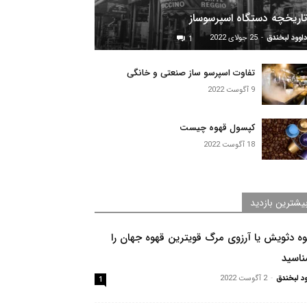
تاریخچه دستگاه اسپرسوساز
داوود لبخندق
-
25 جولای 2022
1
تفاوت اسپرسو ساز صنعتی و خانگی
9 آگوست 2022
کپسول قهوه چیست
18 آگوست 2022
یشترین بازدید
ه دثویش یا آرزوی مرگ قویترین قهوه جهان را
ناسید
ود لبخندق
-
2 آگوست 2022
1