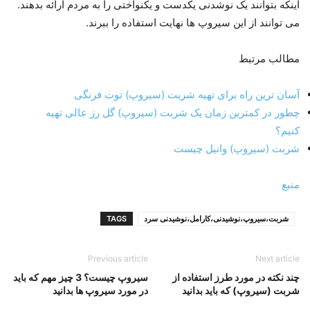
اینکه بتوانند یک نوشدنی یکدست و یکنواختی را به مردم ارائه بدهند.
می توانند از این سیروپ ها نهایت استفاده را ببرند.
مطالب مرتبط
آسان ترین راه برای تهیه شربت (سیروپ) توت فرنگی
چطور در کمترین زمان یک شربت (سیروپ) گل رز عالی تهیه
کنیم؟
شربت (سیروپ) وانیل چیست
منبع
شربت،سیروپ،نوشیدنی،کارامل،نوشیدنی سرد
TAGS
Previous article
Next article
چند نکته در مورد طرز استفاده از
سیروپ چیست؟ 3 چیز مهم که باید
شربت (سیروپ) که باید بدانید
در مورد سیروپ ها بدانید