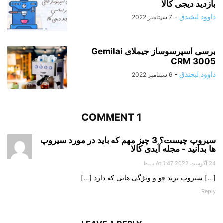
بازدید دیجی کالا
داوود لبخندق
-
7 سپتامبر 2022
برسی اسپرسوساز جیملای Gemilai
CRM 3005
داوود لبخندق
-
6 سپتامبر 2022
1 COMMENT
سیروپ چیست؟ 3 چیز مهم که باید در مورد سیروپ
ها بدانید - مجله آیدی کالا
24 آگوست 2022 At 1:47 ب.ظ
[…] سیروپ برند فو و ویژگی هایی که دارد […]
Reply