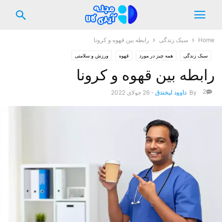
Home
سبک زندگی
رابطه بین قهوه و کرونا
سبک زندگی
همه چیز در مورد
قهوه
ورزش و سلامتی
رابطه بین قهوه و کرونا
2
By
داوود لبخندق
-
26 جولای 2022