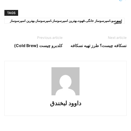
TAGS
اسپرسو،اسپرسوساز خانگی،قهوه،بهترین اسپرسوساز،اسپرسوساز،بهترین اسپرسوساز
خانگی
Previous article
Next article
نسکافه چیست؟ طرز تهیه نسکافه
کلدبرو چیست (Cold Brew)
داوود لبخندق