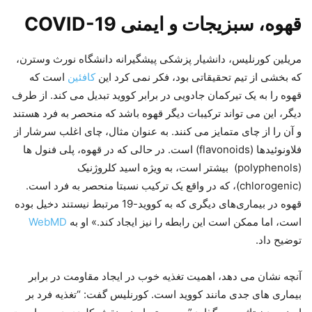
قهوه، سبزیجات و ایمنی COVID-19
مریلین کورنلیس، دانشیار پزشکی پیشگیرانه دانشگاه نورث وسترن،
که بخشی از تیم تحقیقاتی بود، فکر نمی کرد این
کافئین
است که
قهوه را به یک تیرکمان جادویی در برابر کووید تبدیل می کند. از طرف
دیگر، این می تواند ترکیبات دیگر قهوه باشد که منحصر به فرد هستند
و آن را از چای متمایز می کنند. به عنوان مثال، چای اغلب سرشار از
فلاونوئیدها (flavonoids) است. در حالی که در قهوه، پلی فنول ها
(polyphenols) بیشتر است، به ویژه اسید کلروژنیک
(chlorogenic)، که در واقع یک ترکیب نسبتا منحصر به فرد است.
قهوه در بیماری‌های دیگری که به کووید-19 مرتبط نیستند دخیل بوده
است، اما ممکن است این رابطه را نیز ایجاد کند.» او به
WebMD
توضیح داد.
آنچه نشان می دهد، اهمیت تغذیه خوب در ایجاد مقاومت در برابر
بیماری های جدی مانند کووید است. کورنلیس گفت: “تغذیه فرد بر