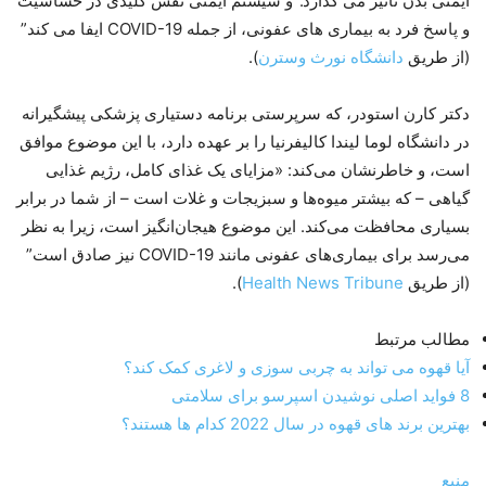
ایمنی بدن تاثیر می گذارد.”و سیستم ایمنی نقش کلیدی در حساسیت
و پاسخ فرد به بیماری های عفونی، از جمله COVID-19 ایفا می کند”
(از طریق
دانشگاه نورث وسترن
).
دکتر کارن استودر، که سرپرستی برنامه دستیاری پزشکی پیشگیرانه
در دانشگاه لوما لیندا کالیفرنیا را بر عهده دارد، با این موضوع موافق
است، و خاطرنشان می‌کند: «مزایای یک غذای کامل، رژیم غذایی
گیاهی – که بیشتر میوه‌ها و سبزیجات و غلات است – از شما در برابر
بسیاری محافظت می‌کند. این موضوع هیجان‌انگیز است، زیرا به نظر
می‌رسد برای بیماری‌های عفونی مانند COVID-19 نیز صادق است”
(از طریق
Health News Tribune
).
مطالب مرتبط
آیا قهوه می تواند به چربی سوزی و لاغری کمک کند؟
8 فواید اصلی نوشیدن اسپرسو برای سلامتی
بهترین برند های قهوه در سال 2022 کدام ها هستند؟
منبع