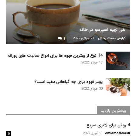
طرز تهیه اسپرسو در خانه
کیارش نعمت بخش
-
21 جولای 2022
1
14 نوع از بهترین قهوه ها برای انواع فعالیت های روزانه
17 جولای 2022
پودر قهوه برای چه گیاهانی مفید است؟
30 جولای 2022
بیشترین بازدید
4 روش برای لاغری سریع
omidmotamedi
-
9 آوریل 2022
0