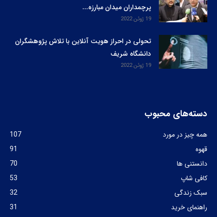
پرچمداران میدان مبارزه...
19 ژوئن 2022
تحولی در احراز هویت آنلاین با تلاش پژوهشگران
دانشگاه شریف
19 ژوئن 2022
دسته‌های محبوب
همه چیز در مورد
107
قهوه
91
دانستنی ها
70
کافی شاپ
53
سبک زندگی
32
راهنمای خرید
31