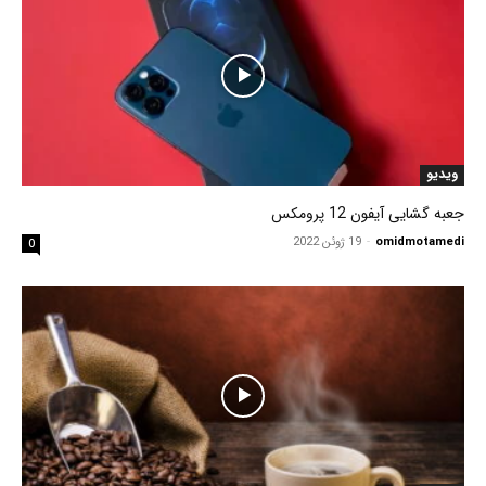
ویدیو
جعبه گشایی آیفون 12 پرومکس
omidmotamedi
-
19 ژوئن 2022
0