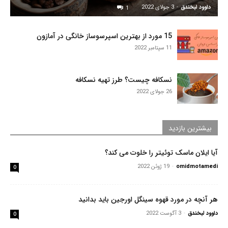
داوود لبخندق
-
3 جولای 2022
1
15 مورد از بهترین اسپرسوساز خانگی در آمازون
11 سپتامبر 2022
نسکافه چیست؟ طرز تهیه نسکافه
26 جولای 2022
بیشترین بازدید
آیا ایلان ماسک توئیتر را خلوت می کند؟
omidmotamedi
-
19 ژوئن 2022
0
هر آنچه در مورد قهوه سینگل اورجین باید بدانید
داوود لبخندق
-
3 آگوست 2022
0