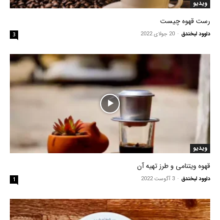
ویدیو
رست قهوه چیست
داوود لبخندق
-
20 جولای 2022
3
ویدیو
قهوه ویتنامی و طرز تهیه آن
داوود لبخندق
-
3 آگوست 2022
1