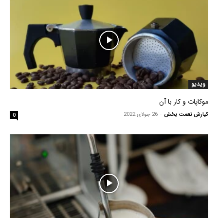
ویدیو
موکاپات و کار با آن
کیارش نعمت بخش
-
26 جولای 2022
0