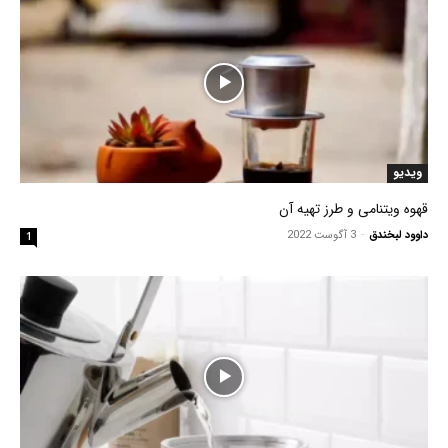
ویدیو
قهوه ویتنامی و طرز تهیه آن
داوود لبخندق
-
3 آگوست 2022
1