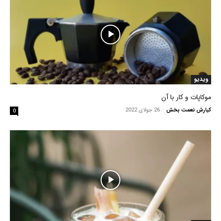
ویدیو
موکاپات و کار با آن
کیارش نعمت بخش
-
26 جولای 2022
0