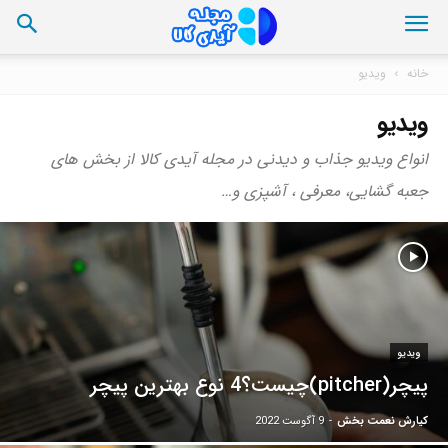
خانه
ویدیو
ویدیو
انواع ویدیو جذاب و دیدنی در مجله آیدی کالا از بخش های
جعبه گشایی، معرفی ، آشپزی و…
ویدیو
پیچر(pitcher)چیست؟4 نوع بهترین پیچر
کیارش نعمت بخش
-
9 آگوست 2022