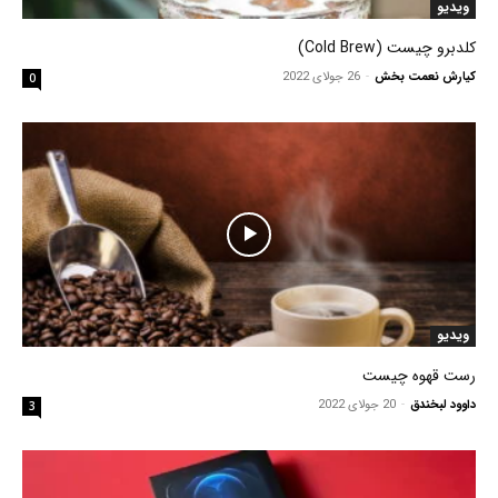
ویدیو
کلدبرو چیست (Cold Brew)
کیارش نعمت بخش
-
26 جولای 2022
0
ویدیو
رست قهوه چیست
داوود لبخندق
-
20 جولای 2022
3