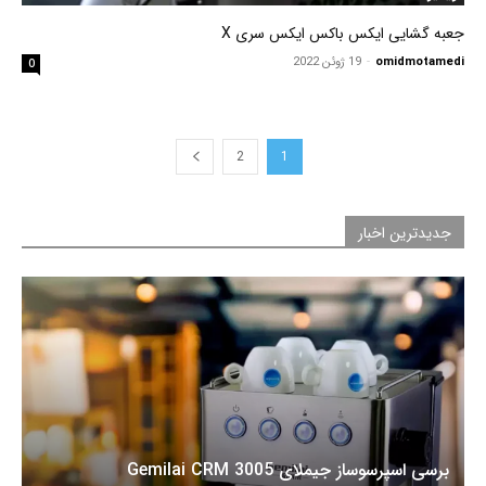
جعبه گشایی ایکس باکس ایکس سری X
omidmotamedi
-
19 ژوئن 2022
0
2
1
جدیدترین اخبار
برسی اسپرسوساز جیملای Gemilai CRM 3005