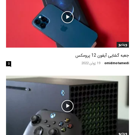
ویدیو
جعبه گشایی آیفون 12 پرومکس
omidmotamedi
-
19 ژوئن 2022
0
ویدیو