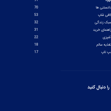
هوه
91
انستنی ها
70
افی شاپ
53
بک زندگی
32
اهنمای خرید
31
شپزی
22
غذیه سالم
18
پ تاپ
17
را دنبال کنید