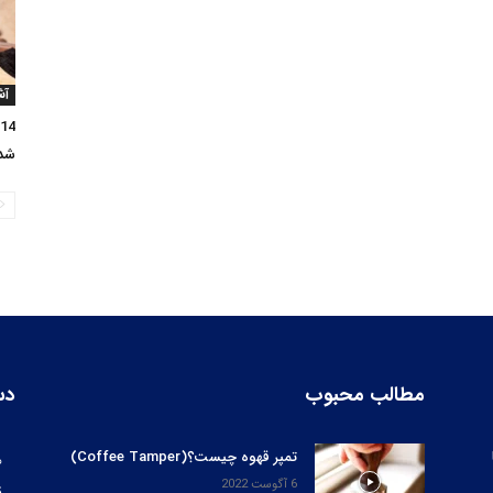
آش
شد
مطالب محبوب
دس
تمپر قهوه چیست؟(Coffee Tamper)
ه
6 آگوست 2022