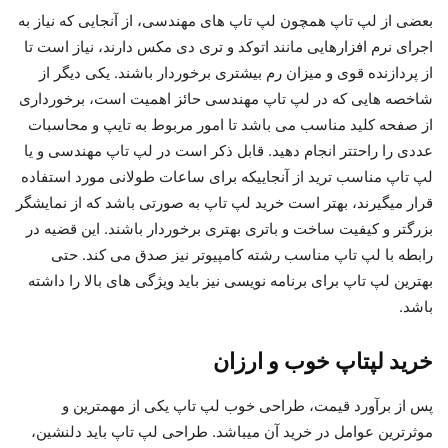
بعضی از لپ تاپ­ همچون لپ تاپ های مهندسی، از آنجایی که نیاز به
اجرای نرم ­افزارهایی مانند اتوکد و تری دی مکس دارند، نیاز است تا
از پردازنده قوی و میزان رم بیشتری برخوردار باشند. یکی دیگر از
شاخصه هایی که در لپ تاپ­ مهندسی حائز اهمیت است، برخورداری
از صفحه کلید مناسب می­ باشد تا امور مربوط به تایپ و محاسبات
عددی را راحت­تر انجام دهید. قابل ذکر است در لپ تاپ مهندسی و یا
لپ تاپ مناسب ترید از آنجایی­که برای ساعات طولانی مورد استفاده
قرار می­گیرند، بهتر است خرید لپ تاپ به صورتی باشد که از نمایشگر
بزرگتر و کیفیت ساخت و باتری بهتری برخوردار باشند. این قضیه در
رابطه با لپ تاپ مناسب رشته کامپیوتر نیز صدق می کند. حتی
بهترین لپ تاپ برای برنامه نویسی نیز باید ویژگی های بالا را داشته
باشد.
خرید لپتاپ خوب و ارزان
پس از برآورد قیمت، طراحی خوب لپ تاپ یکی از مهم­ترین و
موثرترین عوامل در خرید آن می­باشد. طراحی لپ تاپ باید دلنشین،