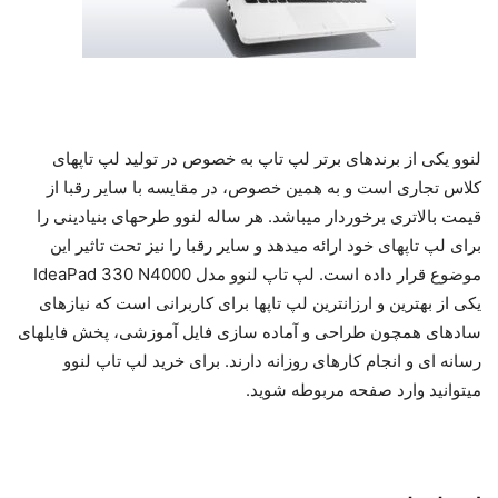
لنوو یکی از برندهای برتر لپ تاپ به خصوص در تولید لپ تاپ­های
کلاس تجاری است و به همین خصوص، در مقایسه با سایر رقبا از
قیمت بالاتری برخوردار می­باشد. هر ساله لنوو طرح­های بنیادینی را
برای لپ تاپ­های خود ارائه می­دهد و سایر رقبا را نیز تحت تاثیر این
موضوع قرار داده است. لپ تاپ لنوو مدل IdeaPad 330 N4000
یکی از بهترین و ارزان­ترین لپ تاپ­ها برای کاربرانی است که نیازهای
ساده­ای همچون طراحی و آماده سازی فایل آموزشی، پخش فایل­های
رسانه ­ای و انجام کارهای روزانه دارند. برای خرید لپ تاپ لنوو
میتوانید وارد صفحه مربوطه شوید.