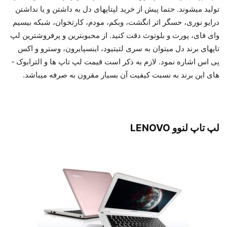
تولید می­شوند. حتما پیش از خرید لپتاپ­های دل به داشتن و یا نداشتن
درایو نوری، حسگر اثر انگشت، وبکم، مودم، کارتخوان، شبکه بی­سیم
وای فای، پورت و بلوتوث دقت کنید. از محبوب­ترین و پرفروش­ترین لپ
تاپ­های برند دل می­توان به سری لتیتیود، اینسپایرون، وسترو و اکس
پی اس اشاره نمود. لازم به ذکر است قیمت لپ تاپ­ ها و الترابوک ­
های این برند به نسبت کیفیت آن بسیار مقرون به صرفه می­باشد.
لپ تاپ لنوو LENOVO